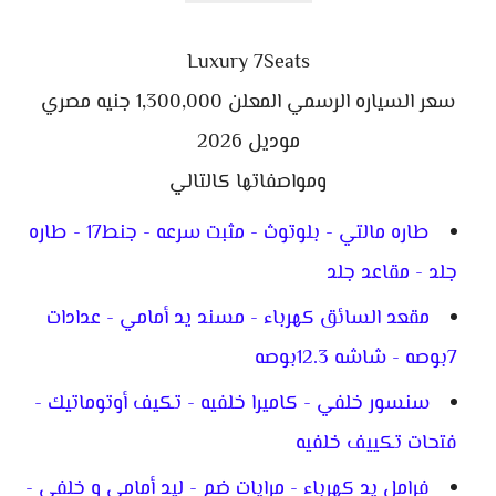
Luxury 7Seats
سعر السياره الرسمي المعلن 1,300,000 جنيه مصري
موديل 2026
ومواصفاتها كالتالي
طاره مالتي - بلوتوث - مثبت سرعه - جنط17 - طاره
جلد - مقاعد جلد
مقعد السائق كهرباء - مسند يد أمامي - عدادات
7بوصه - شاشه 12.3بوصه
سنسور خلفي - كاميرا خلفيه - تكيف أوتوماتيك -
فتحات تكييف خلفيه
فرامل يد كهرباء - مرايات ضم - ليد أمامي و خلفي -