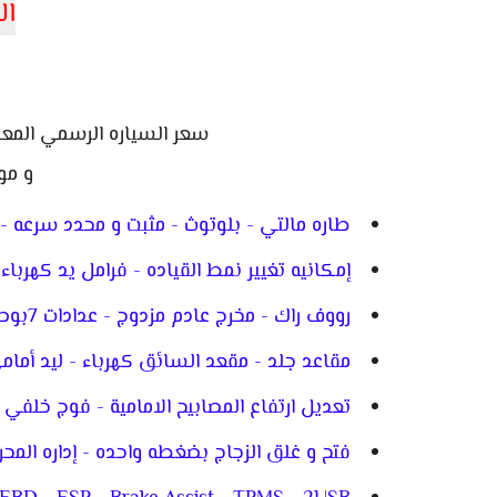
ال
سعر السياره الرسمي المعلن 900,000 جنيه مصري موديل
و مو
طاره مالتي - بلوتوث - مثبت و محدد سرعه - فتحه سقف -
إمكانيه تغيير نمط القياده - فرامل يد كهرباء - س
رووف راك - مخرج عادم مزدوج - عدادات 7بوصه - تكييف أوتوماتيك
مقاعد جلد - مقعد السائق كهرباء - ليد أمامي و خ
تعديل ارتفاع المصابيح الامامية - فوج خلفي - مخ
فتح و غلق الزجاج بضغطه واحده - إداره المح