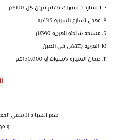
السياره بتستهلك 7.6لتر بنزين كل 100كم
معدل تسارع السياره 13ثانيه
مساحه شنطه العربيه 360لتر
العربيه بتتقفل في الصين
ضمان السياره 5سنوات أو 150,000كم
ال
سعر السياره الرسمي المعلن 960,000 جنيه مصري موديل
و مو