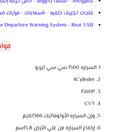
كاميرا360 - سقف بانوراما - ناقل حركه إلكتروني - السياره من الداخل لونين
فتحات تكييف خلفيه - 6سماعات - مرايات ضم - شاحن هوائي - زجاج فيميه
e Departure Warning System - Rear USB
مواص
السياره 1500 سي سي تيربو
4Cylinder
156HP
CVT
وزن السياره الأوتوماتيك 1366كجم
إرتفاع السياره من علي الأرض 15.8سم