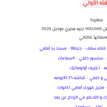
فئه الأولي
Topline
 2026
اصفاتها كالتالي
 جنط18 - مسند يد أمامي
نسور خلفي - 4سماعات
لفي - شاشه 10.25بوصه
رج كهرباء أمامي 12فولت
رك و التحكم في الزجاج عن بعد