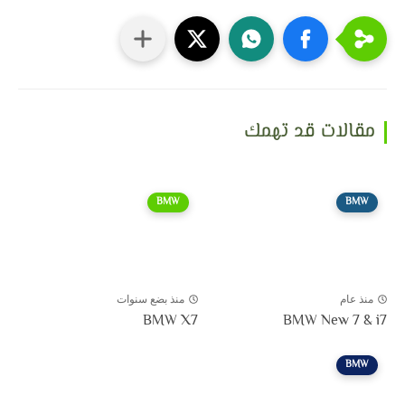
مقالات قد تهمك
BMW
BMW
منذ عام
منذ بضع سنوات
BMW X7
BMW New 7 & i7
BMW