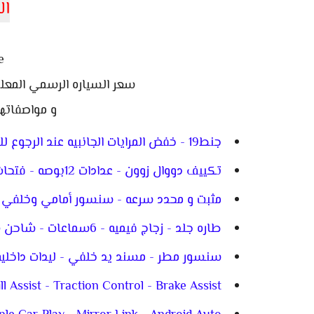
ال
e
سعر السياره الرسمي المعلن 2,375,000 جنيه مصري موديل 
و مواصفاتها
جنط19 - خفض المرايات الجانبيه عند الرجوع للخلف - شاشه 12بوصه - مقاعد جلد و ألكانترا
تكييف دووال زوون - عدادات 12بوصه - فتحات تكييف خلفيه - مرايه تعتيم - كاميرا خلفيه
مثبت و محدد سرعه - سنسور أمامي وخلفي - م
طاره جلد - زجاج فيميه - 6سماعات - شاحن هوائي - بلوتوث - شاشه 8بوصه - فوج خلفي ليد
سنسور مطر - مسند يد خلفي - ليدات داخليه - 
l Assist - Traction Control - Brake Assist