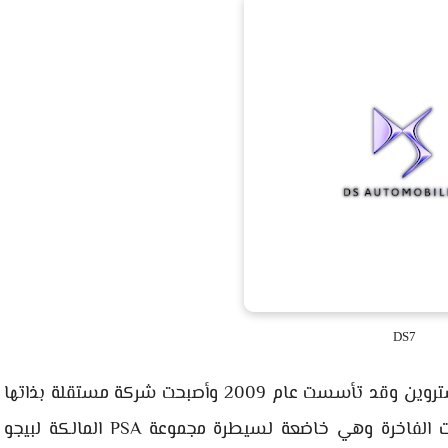
DS7
كانت شركة دي إس في البداية جزءًا من شركة ستروين وقد تأسست عام 2009 وأصبحت شركة مستقلة بذاتها
في عام 2014، وتهتم شركة DS بصناعة السيارات الفاخرة وهي خاضعة لسيطرة مجموعة PSA المالكة لبيجو