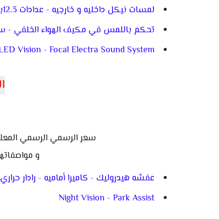
لمسات نيكل داخليه و خارجيه - عدادات 12.3بوصه - جنط19 شكل مختلف - ساعه أنالوج
تحكم باللمس في مكيف الهواء الخلفي - سقف بانوراما -
ED Vision - Focal Electra Sound System
ال
سعر الرسمي الرسمي المعلن 2,950,000 جنيه مصري موديل 
و مواصفاتها
عفشه هيدروليك - كاميرا أماميه - رادار حراري 
Night Vision - Park Assist