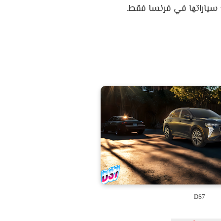
ع سياراتها في فرنسا فقط.
DS7