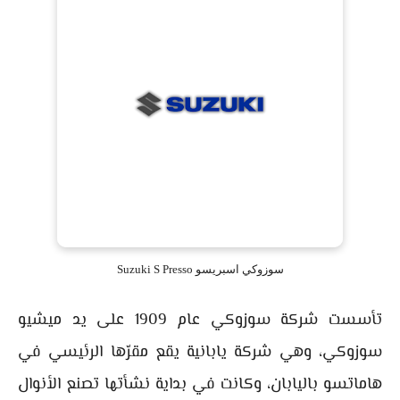
سوزوكي اسبريسو Suzuki S Presso
تأسست شركة سوزوكي عام 1909 على يد ميشيو
سوزوكي، وهي شركة يابانية يقع مقرّها الرئيسي في
هاماتسو باليابان، وكانت في بداية نشأتها تصنع الأنوال