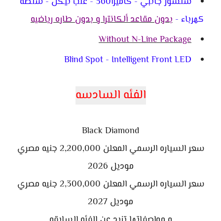
سنسور جانبي - كاميرا360 - عتب نيكل - شنطه
كهرباء -
بدون مقاعد ألكانترا و بدون طاره رياضيه
Without N-Line Package
Blind Spot - Intelligent Front LED
الفئه السادسه
Black Diamond
سعر السياره الرسمي المعلن 2,200,000 جنيه مصري
موديل 2026
سعر السياره الرسمي المعلن 2,300,000 جنيه مصري
موديل 2027
و مواصفاتها تزيد عن الفئه السابقه