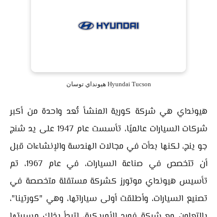
Hyundai Tucson هيونداي توسان
هيونداي هي شركة كورية المنشأ تُعد واحدة من أكبر
شركات السيارات عالميًا، تأسست عام 1947 على يد شنج
جو ينج، لكنها بدأت في مجالات الهندسة والإنشاءات قبل
أن تتخصص في صناعة السيارات، في عام 1967، تم
تأسيس هيونداي موتورز كشركة مستقلة متخصصة في
تصنيع السيارات، وأطلقت أولى سياراتها، وهي "كورتينا"،
بالتعاون مع شركة فورد الأمريكية، لتبدأ بذلك مسيرتها